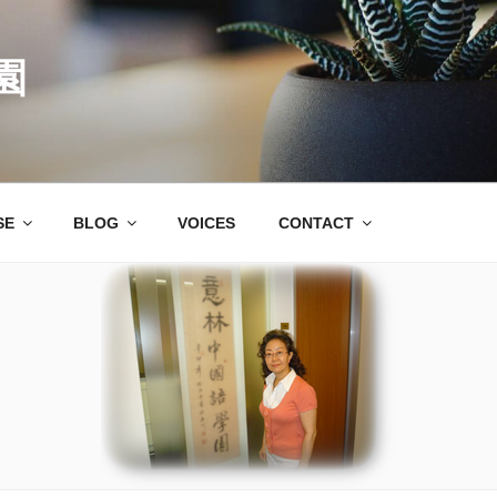
園
SE
BLOG
VOICES
CONTACT