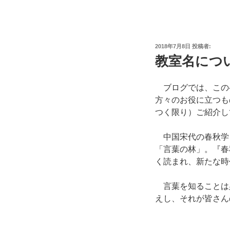
投
2018年7月8日
投稿者:
稿
教室名につ
日:
ブログでは、
この
方々のお役に立つも
つく限り）ご紹介し
中国宋代の春秋学
「言葉の林」。『春
く読まれ、新たな時
言葉を知ることは
えし、それが皆さん