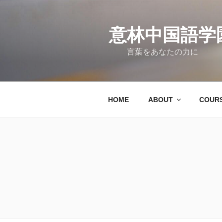
コ
ン
意林中国語学
テ
ン
言葉をあなたの力に
ツ
へ
ス
キ
HOME
ABOUT
COUR
ッ
プ