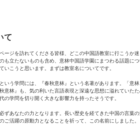
いて
ページを訪れてくださる皆様、どこの中国語教室に行こうか迷
のも立たないものも含め、
意林中国語学園にまつわる話題につ
ていこうと思います。まずは教室名についてです。
という学問には、『春秋意林』という名著があります。「意林
秋意林』も、気の利いた言語表現と深遠な思想に溢れていたた
代の学問を切り開く大きな影響力を持ったそうです。
必ずあなたの力となります。長い歴史を経てきた中国の言葉の
のご活躍の原動力となることを祈って、この名前にしました。