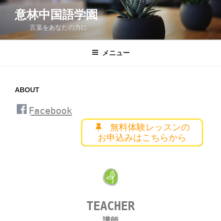
コ
意林中国語学園
ン
言葉をあなたの力に
テ
ン
ツ
メニュー
へ
ス
キ
ABOUT
ッ
Facebook
]
プ
無料体験レッスンの
お申込みはこちらから
TEACHER
講師