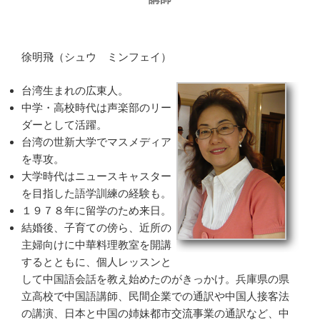
徐明飛（シュウ ミンフェイ）
台湾生まれの広東人。
中学・高校時代は声楽部のリー
ダーとして活躍。
台湾の世新大学でマスメディア
を専攻。
大学時代はニュースキャスター
を目指した語学訓練の経験も。
１９７８年に留学のため来日。
結婚後、子育ての傍ら、近所の
主婦向けに中華料理教室を開講
するとともに、個人レッスンと
して中国語会話を教え始めたのがきっかけ。兵庫県の県
立高校で中国語講師、民間企業での通訳や中国人接客法
の講演、日本と中国の姉妹都市交流事業の通訳など、中